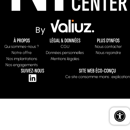
À PROPOS
LÉGAL & DONNÉES
PLUS D'INFOS
Qui sommes-nous ?
CGU
Nous contacter
Notre offre
Données personnelles
Nous rejoindre
Nos implantations
Mentions légales
Nos engagements
SUIVEZ-NOUS
SITE WEB ÉCO-CONÇU
Ce site consomme moins : explication