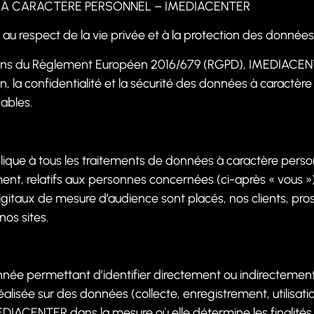
 À CARACTÈRE PERSONNEL – IMEDIACENTER
u respect de la vie privée et à la protection des données
 sens du Règlement Européen 2016/679 (RGPD), IMEDIACE
, la confidentialité et la sécurité des données à caractèr
cables.
applique à tous les traitements de données à caractère p
nt, relatifs aux personnes concernées (ci-après « vous ») 
igitaux de mesure d’audience sont placés, nos clients, pr
os sites.
nnée permettant d’identifier directement ou indirectemen
lisée sur des données (collecte, enregistrement, utilisatio
DIACENTER dans la mesure où elle détermine les finalités 