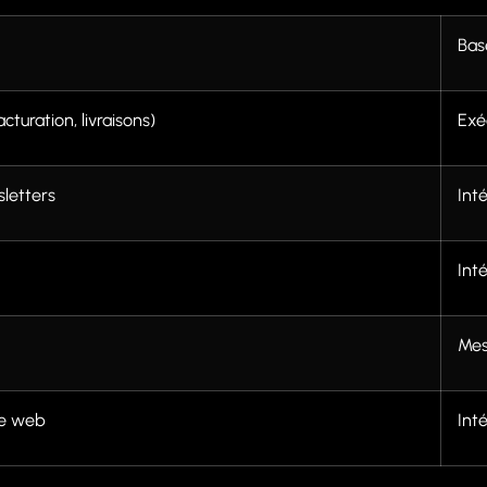
Bas
cturation, livraisons)
Exé
letters
Int
Int
Mes
te web
Int