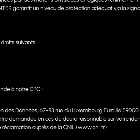
ER garantit un niveau de protection adéquat via la signa
oits suivants :
ande à notre DPO :
tion des Données,
67-83 rue du Luxembourg Euralille 59000 L
s être demandée en cas de doute raisonnable sur votre ident
 réclamation auprès de la CNIL (www.cnil.fr).