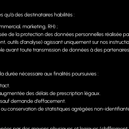
’à des destinataires habilités :
mercial, marketing, RH) ;
sée de la protection des données personnelles réalisée par
, outils d’analyse) agissant uniquement sur nos instructio
le avant toute transmission de données à des partenaires 
urée nécessaire aux finalités poursuivies :
tact.
e, augmentée des délais de prescription légaux.
t, sauf demande d’effacement.
u conservation de statistiques agrégées non-identifiante
ées par des moyens physiques et logiques (chiffrement, c