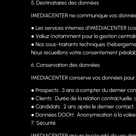
5. Destinataires des données
IMEDIACENTER ne communique vos données qu
●
Les services internes d’IMEDIACENTER (com
●
Valiuz (notamment pour la gestion centrali
●
Nos sous-traitants techniques (hébergement
Nous recueillons votre consentement préalab
6. Conservation des données
IMEDIACENTER conserve vos données pour la d
●
Prospects : 3 ans à compter du dernier con
●
Clients : Durée de la relation contractuell
●
Candidats : 2 ans après le dernier contac
●
Données DOOH : Anonymisation à la volée o
7. Sécurité
IMEDIACENTER assure la sécurité de vos donn