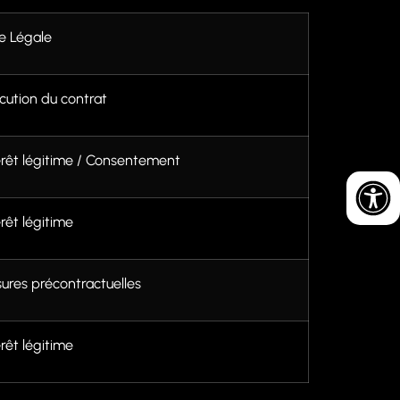
e Légale
cution du contrat
érêt légitime / Consentement
érêt légitime
ures précontractuelles
érêt légitime