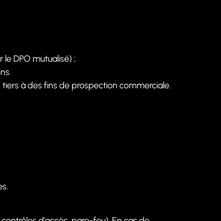
 le DPO mutualisé) ;
ns.
tiers à des fins de prospection commerciale.
s.
ontrôles d’accès, pare-feu). En cas de