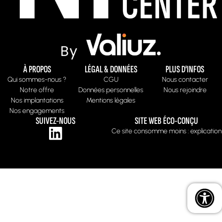
À PROPOS
LÉGAL & DONNÉES
PLUS D'INFOS
Qui sommes-nous ?
CGU
Nous contacter
Notre offre
Données personnelles
Nous rejoindre
Nos implantations
Mentions légales
Nos engagements
SUIVEZ-NOUS
SITE WEB ÉCO-CONÇU
Ce site consomme moins : explication