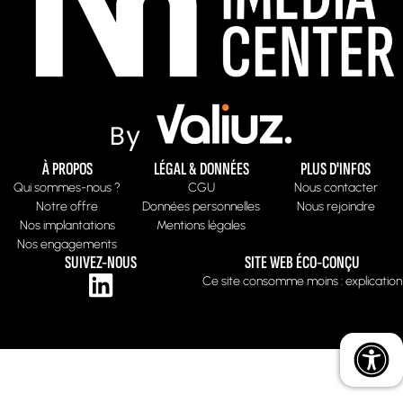
À PROPOS
LÉGAL & DONNÉES
PLUS D'INFOS
Qui sommes-nous ?
CGU
Nous contacter
Notre offre
Données personnelles
Nous rejoindre
Nos implantations
Mentions légales
Nos engagements
SUIVEZ-NOUS
SITE WEB ÉCO-CONÇU
Ce site consomme moins : explication