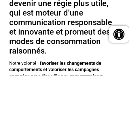
devenir une régie plus utile,
qui est moteur d’une
communication responsable
et innovante et promeut des
modes de consommation
raisonnés.
Notre volonté :
favoriser les changements de
comportements et valoriser les campagnes
engagées pour être utile aux consommateurs-
citoyens
. En ce sens, nous proposons à nos
partenaires annonceurs et agences des leviers
marketing plus responsables (Partenaire du label Ad
For Good). Nous avons aussi développé une grille de
programmes éditoriaux, diffusés sur nos écrans, pour
guider les consommateurs dans leur démarche de
consommation responsable
et les sensibiliser aux
bons gestes pour leur santé et pour la planète : fruits