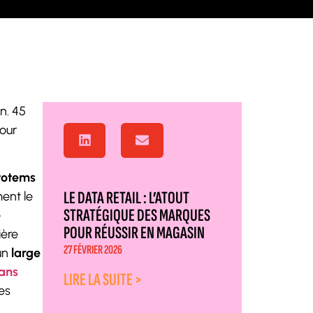
n. 45
pour
 totems
LE DATA RETAIL : L’ATOUT
ent le
STRATÉGIQUE DES MARQUES
e
POUR RÉUSSIR EN MAGASIN
ière
27 FÉVRIER 2026
un
large
ans
LIRE LA SUITE >
des