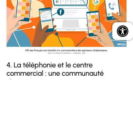
4. La téléphonie et le centre
commercial : une communauté
d’intérêt
Au même titre que de nombreux autres secteurs,
la
téléphonie n’échappe pas à l’attente constante des
consommateurs de plus d’expériences et
d’interactions
. En cela, l’univers in-store et en particulier
le centre commercial se distinguent par leur
connaissance des consommateurs et de leur processus
d’achat.
91% des Français considèrent le centre