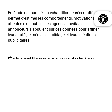
En étude de marché, un échantillon représentatif
permet d’estimer les comportements, motivations et
attentes d’un public. Les agences médias et
annonceurs s’appuient sur ces données pour affiner
leur stratégie média, leur ciblage et leurs créations
publicitaires.
Échantillonnage produit (ou
sampling)
Dans un autre registre,
l’échantillonnage
désigne
aussi la
distribution d’échantillons physiques
(parfum, boisson, cosmétique, etc.). Objectif : faire
découvrir le produit, provoquer un premier essai, créer
la préférence. C’est un levier clé dans les campagnes